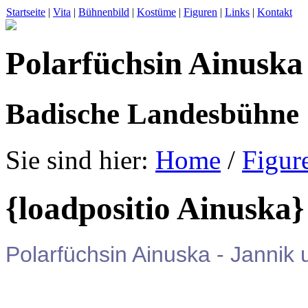
Startseite
|
Vita
|
Bühnenbild
|
Kostüme
|
Figuren
|
Links
|
Kontakt
Polarfüchsin Ainuska
Badische Landesbühne
Sie sind hier:
Home
/
Figur
{loadpositio Ainuska}
Polarfüchsin Ainuska - Jannik