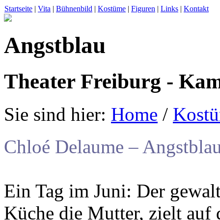
Startseite
|
Vita
|
Bühnenbild
|
Kostüme
|
Figuren
|
Links
|
Kontakt
Angstblau
Theater Freiburg - K
Sie sind hier:
Home
/
Kost
Chloé Delaume – Angstbla
Ein Tag im Juni: Der gewaltt
Küche die Mutter, zielt auf