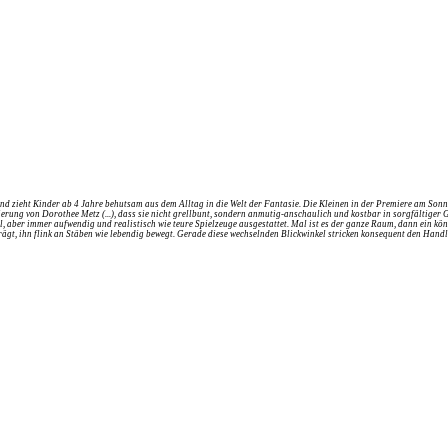
zieht Kinder ab 4 Jahre behutsam aus dem Alltag in die Welt der Fantasie. Die Kleinen in der Premiere am Sonnab
zenierung von Dorothee Metz (...), dass sie nicht grellbunt, sondern anmutig-anschaulich und kostbar in sorgfältig
l, aber immer aufwendig und realistisch wie teure Spielzeuge ausgestattet. Mal ist es der ganze Raum, dann ein kön
ägt, ihn flink an Stäben wie lebendig bewegt. Gerade diese wechselnden Blickwinkel stricken konsequent den Handl