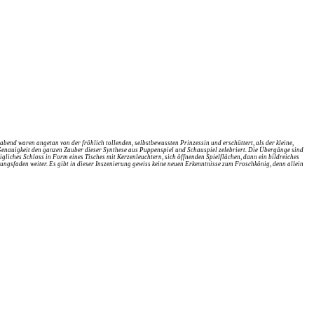
end waren angetan von der fröhlich tollenden, selbstbewussten Prinzessin und erschüttert, als der kleine,
er Genauigkeit den ganzen Zauber dieser Synthese aus Puppenspiel und Schauspiel zelebriert. Die Übergänge sind
igliches Schloss in Form eines Tisches mit Kerzenleuchtern, sich öffnenden Spielflächen, dann ein bildreiches
ungsfaden weiter. Es gibt in dieser Inszenierung gewiss keine neuen Erkenntnisse zum Froschkönig, denn allein