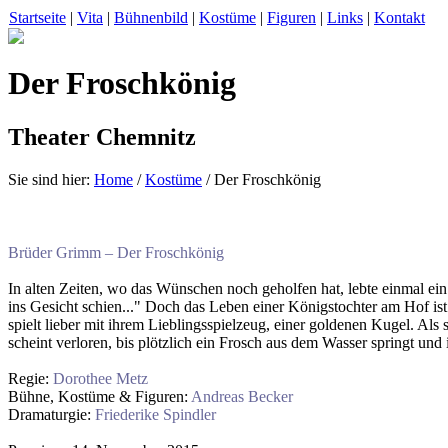
Startseite
|
Vita
|
Bühnenbild
|
Kostüme
|
Figuren
|
Links
|
Kontakt
Der Froschkönig
Theater Chemnitz
Sie sind hier:
Home
/
Kostüme
/ Der Froschkönig
Brüder Grimm – Der Froschkönig
In alten Zeiten, wo das Wünschen noch geholfen hat, lebte einmal ein 
ins Gesicht schien..." Doch das Leben einer Königstochter am Hof ist
spielt lieber mit ihrem Lieblingsspielzeug, einer goldenen Kugel. Als
scheint verloren, bis plötzlich ein Frosch aus dem Wasser springt und 
Regie:
Dorothee Metz
Bühne, Kostüme & Figuren:
Andreas Becker
Dramaturgie:
Friederike Spindler