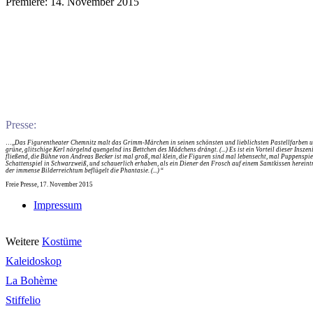
Premiere: 14. November 2015
Presse:
…„
Das Figurentheater Chemnitz malt das Grimm-Märchen in seinen schönsten und lieblichsten Pastellfarben und 
grüne, glitschige Kerl nörgelnd quengelnd ins Bettchen des Mädchens drängt. (...) Es ist ein Vorteil dieser Ins
fließend, die Bühne von Andreas Becker ist mal groß, mal klein, die Figuren sind mal lebensecht, mal Puppenspie
Schattenspiel in Schwarzweiß, und schauerlich erhaben, als ein Diener den Frosch auf einem Samtkissen hereintr
der immense Bilderreichtum beflügelt die Phantasie. (...)
“
Freie Presse, 17. November 2015
Impressum
Weitere
Kostüme
Kaleidoskop
La Bohème
Stiffelio