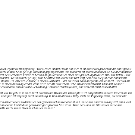
er auch irgendwie stumpfsinnig. "Der Mensch ist nicht mehr Künstler, er ist Kunstwerk geworden: die Kunstgewalt
r nicht wissen. Seine geistige Zurechnungsfähigkeit kam ihm schon vor elf Jahren abhanden. So bleibt er nunmehr
erk des siechenden Friedrich herummanipuliert und sich einen bissigen Schlagabtausch mit Fritz liefert. Fritz
arbeiten. Was ihm nicht gelingt, denn bewaffnet mit Schere und Klebstoff, schneidet die glühende Antisemitin
ei Räume. Da wäre der leidende, in einem Glaskasten – der an seinen Naumburger Balkon erinnert – vor sich hin
" In einem Außen agiert der weise Fritz, der als nietzscheanische Jukebox daherkommt. Elisabeth wandelt
aft-scheinbaren, durch zuchtvolle Ordnung Gekennzeichneten (außen) und dem enthemmt-rauschhaften
h ein. Da geht es in einer durch stürmisches Drehen der Vitrine plastisch dargestellten inneren Raserei um sein
en und spaziert vergnügt durch Naumburg. In Kombination mit Betty Wirtz als Puppenspielerin, die dem wild
 maskiert oder Friedrich sich den typischen Schnauzer abreißt und ihn seinem anderen Ich aufsetzt, dann wird
 konnte er im Endstadium gehen oder gar sprechen. Sei's drum: Wenn der Gnom im Glaskasten mit seinem
tuelle Wucht seiner Ideen anschaulich erahnen."