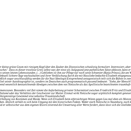
eser kleine grüne Gnom mit riesigem Kopf über den Zauber des Dionysischen schwülstig formuliert. Interessiert, ab
hes". Dass es dieser trostlose Greis selbst war, der einst als Jungspund jene pathetischen Sätze abfasste, kann e
seinen letzten Lebensstunden. (…) Geblieben ist ihm zur Pflege nur noch seine Schwester (Katja Preuss), die am W
ellektuell lichtere Tage wachzuhalten und ihrer Verfälschung durch die mit Hassliebe bedachte Elisabeth entgegenzu
eßlich sogar anschlussfähig werden für die Nazi-Ideologie.Entsprechend antagonistisch teilt sich die Bühne in zw
r Titel seiner Autobiographie ist, sondern im Deutschen auch programmatisch passend bedeutet: "Siehe, der Mensch!
en Abend wesentlich kennzeichnende Abwägen zwischen dem von Nietzsche als das Apollinische bezeichneten traumh
mensionen. Besonders viel Zeit nimmt die Aufarbeitung privater Scharmützel zwischen Friedrich/Fritz und Elisabet
n Salomé oder das Verhältnis der Geschwister zur Mutter. Einmal wirkt Nietzsche sogar urplötzlich komplett genes
 siebzigminütige Gewimmel eine nebulöse Traumlandschaft.
berhöhung von Kostümen und Maske. Wenn sich Elisabeth beim eifersüchtigen Wüten gegen Lou mal eben als Monster
eben. Ähnlich verhält es sich beim Umgang mit den historischen Fakten. Weder starb Nietzsche in Naumburg, noch
end er selbstsicher aus dem eigenen Œuvre zitierend die Umwertung aller Werte fordert, dann lässt sich die intellek