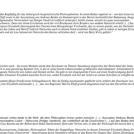
Kopfkäfig für das lethargisch-hospitalistische Philosophentier. In einem Kubus vegetiert es – wie das historisch
f sowie in der Ausstattung von Andreas Becker ein Kammerspiel in des Wortes buchstäblicher Bedeutung. Imaginier
abgewandter Verlorenheit von Holger Vandrich trefflich verkörpert, bleibt stumm, winselt ein paar unzusammen-
h schmerzt: Denn mit ihrem Erscheinen wird der irre Brutkasten ihres Bruders von weißem Neonlicht erhellt. (…) 
rpasst Elisabeth überzeugend den Charme eines Königsberger Fischweibs, das zu wissen glaubt, was die Nachwelt v
 das Leben und Werk Friedrich Nietzsches auch in diesem Stück erzählbar bleiben, gibt es neben er heiligen Elis
eln und als Lou Salomé mit Nietzsche den Koitus vollziehen darf – wird von Betty Wirtz geführt."
tzsches nach.
-
Im ersten Moment stockt dem Zuschauer im Theater Naumburg angesichts der Ähnlichkeit der Atem. H
lick in jene glastürige Kammer frei, in der er seine letzten Lebensstunden größtenteils dahindämmert. Schwankend 
genen Nietzsche sein Leben und Denken vorbei. Da geht es mit eingespielten Fotos auf einen Stadtrundgang durch
nden Schwester Elisabeth manchen Streit aus, wobei Elisabeth sich mit der Schere an seinen Schriften zu schaffen 
.
lisabeth (Katja Preuß) einen Schlagabtausch. Was da fleißig auseinander gepflückt wird, erfährt der Zuschauer von 
 (…) mit Elisabeth aneinander. (…) …das von Regisseur Martin Pfaff grotesk umgesetzte und von den Darstellen mit
insam sehen beide in die Welt, die dem Philosophen immer weiter entrückt. (…). Ausstatter Andreas Becker 
ntstandene Lücke – Nietzsche (Holger Vandrich), der schließlich all die Druckseiten (…) auf den Boden befö
as-Kasten auf der Bühne kann dabei Dachzimmer, Zelle oder Verlies sein, in dem der Philosoph die meiste Zeit so ei
Assoziationen, Gedanken, Philosophien. Neben der Doppelfigur Nietzsche ist dessen Schwester Elisabeth (Katja Preus
eutigen Fotos illustrierten – Spaziergang durch Naumburg verlässt er den Raum für längere Zeit. Dieses Dreieckssp