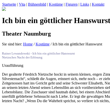
Startseite
|
Vita
|
Bühnenbild
|
Kostüme
|
Figuren
|
Links
|
Kontakt
Ich bin ein göttlicher Hanswurs
Theater Naumburg
Sie sind hier:
Home
/
Kostüme
/ Ich bin ein göttlicher Hanswurst
Rainer Lewandowski - Ich bin ein göttlicher Hanswurst
Nietzsches Nacht der Erlösung
Uraufführung
Der gealterte Friedrich Nietzsche hockt in seinem kleinen, engen Zi
Silvesternacht“, schließt die Augen, erinnert sich, mehr noch – er zie
Zeitgenossen hart ins Gericht geht und seine Schwester Elisabeth, Nie
an seinem letzten Abend seinen Lebensfilm an sich vorüberziehen sieht
Lebensbilanz. Die Zuschauer sind hautnah dabei, bei einem Abschied
unerfüllt gebliebene Sehnsucht nach Liebe. Er legt die gewaltigen M
letzten Nacht? „Wenn Du die Wahrheit sprichst, so verliere ich nichts