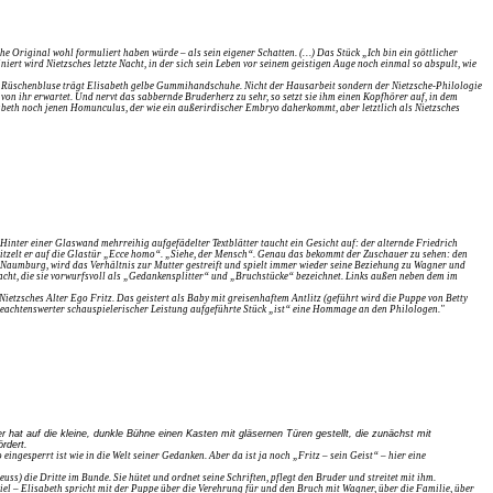
e Original wohl formuliert haben würde – als sein eigener Schatten. (…) Das Stück „Ich bin ein göttlicher
t wird Nietzsches letzte Nacht, in der sich sein Leben vor seinem geistigen Auge noch einmal so abspult, wie
Zur Rüschenbluse trägt Elisabeth gelbe Gummihandschuhe. Nicht der Hausarbeit sondern der Nietzsche-Philologie
on ihr erwartet. Und nervt das sabbernde Bruderherz zu sehr, so setzt sie ihm einen Kopfhörer auf, in dem
abeth noch jenen Homunculus, der wie ein außerirdischer Embryo daherkommt, aber letztlich als Nietzsches
inter einer Glaswand mehrreihig aufgefädelter Textblätter taucht ein Gesicht auf: der alternde Friedrich
kritzelt er auf die Glastür „Ecce homo“. „Siehe, der Mensch“. Genau das bekommt der Zuschauer zu sehen: den
 Naumburg, wird das Verhältnis zur Mutter gestreift und spielt immer wieder seine Beziehung zu Wagner und
macht, die sie vorwurfsvoll als „Gedankensplitter“ und „Bruchstücke“ bezeichnet. Links außen neben dem im
Nietzsches Alter Ego Fritz. Das geistert als Baby mit greisenhaftem Antlitz (geführt wird die Puppe von Betty
 beachtenswerter schauspielerischer Leistung aufgeführte Stück „ist“ eine Hommage an den Philologen."
hat auf die kleine, dunkle Bühne einen Kasten mit gläsernen Türen gestellt, die zunächst mit
rdert.
ngesperrt ist wie in die Welt seiner Gedanken. Aber da ist ja noch „Fritz – sein Geist“ – hier eine
s) die Dritte im Bunde. Sie hütet und ordnet seine Schriften, pflegt den Bruder und streitet mit ihm.
iel – Elisabeth spricht mit der Puppe über die Verehrung für und den Bruch mit Wagner, über die Familie, über