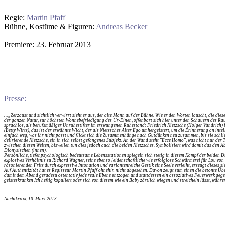
Regie:
Martin Pfaff
Bühne, Kostüme & Figuren:
Andreas Becker
Premiere: 23. Februar 2013
Presse:
…„
Zerzaust und sichtlich verwirrt sieht er aus, der alte Mann auf der Bühne. Wie er den Worten lauscht, die di
der ganzen Natur, zur höchsten Wonnebefriedigung des Ur-Einen, offenbart sich hier unter den Schauern des Rausc
sprachlos, als berufsmäßiger Unruhestifter im erzwungenen Ruhestand: Friedrich Nietzsche (Holger Vandrich) in 
(Betty Wirtz), das ist der erwähnte Wicht, der als Nietzsches Alter Ego umhergeistert, um die Erinnerung an int
einfach weg, was ihr nicht passt und flickt sich die Zusammenhänge nach Gutdünken neu zusammen, bis sie schli
delirierende Nietzsche, ein in sich selbst gefangenes Subjekt. An der Wand steht "Ecce Homo", was nicht nur de
zwischen diesen Welten, bisweilen tun dies jedoch auch die beiden Nietzsches. Symbolisiert wird damit das d
Dionysischen (innen).
Persönliche, tiefenpsychologisch bedeutsame Lebensstationen spiegeln sich stetig in diesem Kampf der beiden Di
explosives Verhältnis zu Richard Wagner, seine ebenso leidenschaftliche wie erfolglose Schwärmerei für Lou vo
räsonierenden Fritz durch expressive Intonation und variantenreiche Gestik eine Seele verleiht, erzeugt dieses
Auf Authentizität hat es Regisseur Martin Pfaff ohnehin nicht abgesehen. Davon zeugt zum einen die betonte Ü
damit dem Abend geradezu ostentativ jede reale Ebene entzogen und stattdessen ein assoziatives Feuerwerk geg
geisteskranken Ich heftig kopuliert oder sich von diesem wie ein Baby zärtlich wiegen und streicheln lässt, währ
Nachtkritik, 10. März 2013