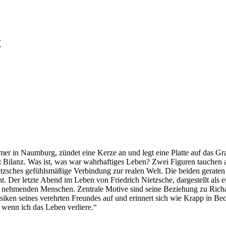
t
mmer in Naumburg, zündet eine Kerze an und legt eine Platte auf das 
ht Bilanz. Was ist, was war wahrhaftiges Leben? Zwei Figuren tauchen au
tzsches gefühlsmäßige Verbindung zur realen Welt. Die beiden geraten 
. Der letzte Abend im Leben von Friedrich Nietzsche, dargestellt als ei
 nehmenden Menschen. Zentrale Motive sind seine Beziehung zu Richar
usiken seines verehrten Freundes auf und erinnert sich wie Krapp in Be
, wenn ich das Leben verliere.“