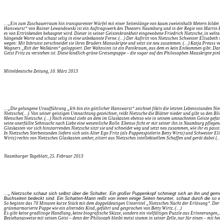
…„Ein zum Zuschauerraum hin transparenter Würfel mit einer Seitenlänge von kaum zweieinhalb Metern bildet den 
Hanswurst“ von Rainer Lewandowski ist ein Auftragswerk des Theaters Naumburg und in der Regie von Martin Pfaf
es von Ertrinkenden behauptet wird. Dieser in seiner Geisteskrankheit eingewobene Friedrich Nietzsche, in welt
hängende Worte und schaut selig in eine unbekannte Ferne. (…) Der Auftritt von Nietzsches Schwester Elisabet
wegen: Mit Inbrunst zerschneidet sie ihres Bruders Manuskripte und setzt sie neu zusammen. (…) Katja Preuss ve
Wagners „Ritt der Walküren“ galoppiert. Der Wahnsinn ist ein Panikraum, aus dem es kein Entkommen gibt. Damit
Geist Fritz zu verstehen ist. Diese kindlich-grüne Greisenpuppe – die sogar auf des Philosophen Mauskripte pink
Mitteldeutsche Zeitung, 10. März 2013
…„
Die gelungene Uraufführung „Ich bin ein göttlicher Hanswurst“ zeichnet fiktiv die letzten Lebensstunden Nie
Nietzsche(…). Von seiner geistigen Umnachtung gezeichnet, reißt Nietzsche die Blätter nieder und gibt so den B
Menschen Nietzsche. (…) Noch einmal zieht an dem im Glaskasten ebenso wie in seinem umnachteten Geiste gefan
seine unerfüllte Sehnsucht nach Liebe eine wesentliche Rolle. Ebenso ficht er mit seiner ihn in Naumburg pflege
Glaskasten vor sich hinstarrenden Nietzsche sitzt sie und schneidet weg und setzt neu zusammen, wie ihr es passt
In Nietzsches Sterbestunden liefern sich sein Alter Ego Fritz (als Puppenspielerin Betty Wirtz) und Schwester E
Wirtz) rechts von Nietzsches Glaskasten umher, zitiert aus Nietzsches intellektuellem Schaffen und gerät dabei
Naumburger Tageblatt, 25. Februar 2013
…„
Nietzsche schaut sich selbst über die Schulter. Ein großer Puppenkopf schmiegt sich an ihn und geme
Buchseiten bedeckt sind. Ein Schatten-Mann reißt von innen einige Seiten herunter, schaut durch die so e
So beginnt das 70 Minuten kurze Stück mit dem doppeldeutigen Untertitel „Nietzsches Nacht der Erlösung“. Der Gl
grünmarmorierte Puppe wie ein alterndes Kind, geführt und gesprochen von Betty Wirtz. (…)
Es gibt keine gradlinige Handlung, keine biografische Skizze, sondern ein vielfältiges Puzzle aus Erinnerungen, 
Beziehungsweise mit seinen Geist – denn der Philosoph bleibt meist stumm in seiner Zelle, nur für einen – mit h