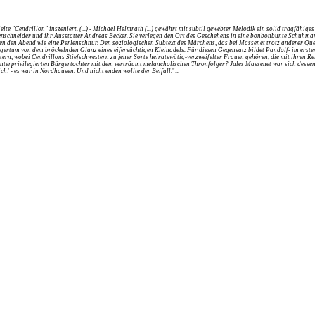
e "Cendrillon" inszeniert. (...) - Michael Helmrath (...) gewährt mit subtil gewebter Melodik ein solid tragfähige
schneider und ihr Ausstatter Andreas Becker. Sie verlegen den Ort des Geschehens in eine bonbonbunte Schuhmanuf
en den Abend wie eine Perlenschnur. Den soziologischen Subtext des Märchens, das bei Massenet trotz anderer Que
rtum von dem bröckelnden Glanz eines eifersüchtigen Kleinadels. Für diesen Gegensatz bildet Pandolf- im ersten
rn, wobei Cendrillons Stiefschwestern zu jener Sorte heiratswütig-verzweifelter Frauen gehören, die mit ihren Re
unterprivilegierten Bürgertochter mit dem verträumt melancholischen Thronfolger? Jules Massenet war sich dessen 
h! - es war in Nordhausen. Und nicht enden wollte der Beifall.
"...