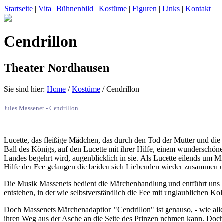
Startseite
|
Vita
|
Bühnenbild
|
Kostüme
|
Figuren
|
Links
|
Kontakt
Cendrillon
Theater Nordhausen
Sie sind hier:
Home
/
Kostüme
/ Cendrillon
Jules Massenet - Cendrillon
Lucette, das fleißige Mädchen, das durch den Tod der Mutter und die
Ball des Königs, auf den Lucette mit ihrer Hilfe, einem wunderschönen
Landes begehrt wird, augenblicklich in sie. Als Lucette eilends um Mit
Hilfe der Fee gelangen die beiden sich Liebenden wieder zusammen und 
Die Musik Massenets bedient die Märchenhandlung und entführt uns m
entstehen, in der wie selbstverständlich die Fee mit unglaublichen K
Doch Massenets Märchenadaption "Cendrillon" ist genauso, - wie all
ihren Weg aus der Asche an die Seite des Prinzen nehmen kann. Doch 