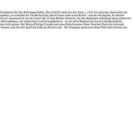
s Fundament für das Bühnengeschehen. Das freilich raubt uns den Atem. (...) Für ein optisches Äquivalent zur
aktur, sie schenken der Fee Rollschuhe, dem Prinzen indes einen Roller - und der herzhaften, mit Komik
lle nur unwesentlich von der Lesart der Grimm-Brüder abweicht, hat das Regieteam allerdings kaum elaboriert.
 Bild unbehost, mit Liebestötern und Strumpfhaltern - so wie seine Madame mit barock überkandidelter
izen nicht geizen. Der König (Philipp Franke) und seine Hofschranzen (Yavor Genchev, Rastislav Lalinský,
bewusst und löst das Spiel am Ende als Illusion auf. -
Wir hingegen ignorieren diese Volte und erfreuen uns