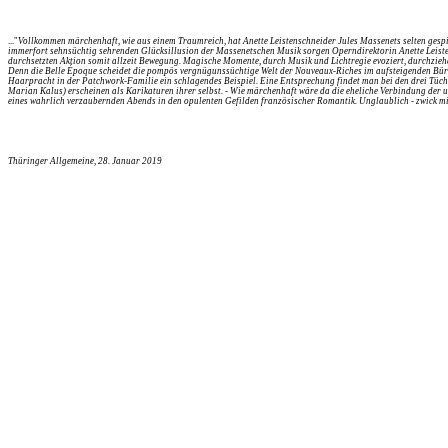
..."
Vollkommen märchenhaft, wie aus einem Traumreich, hat Anette Leistenschneider Jules Massenets selten gespielt
immerfort sehnsüchtig sehrenden Glücksillusion der Massenetschen Musik sorgen Operndirektorin Anette Leisten
durchsetzten Aktion somit allzeit Bewegung. Magische Momente, durch Musik und Lichtregie evoziert, durchzieh
Denn die Belle Époque scheidet die pompös vergnügunssüchtige Welt der Nouveaux-Riches im aufsteigenden Bürge
Haarpracht in der Patchwork-Familie ein schlagendes Beispiel. Eine Entsprechung findet man bei den drei Tüchte
Marian Kalus) erscheinen als Karikaturen ihrer selbst. - Wie märchenhaft wäre da die eheliche Verbindung der 
eines wahrlich verzaubernden Abends in den opulenten Gefilden französischer Romantik. Unglaublich - zwick mic
Thüringer Allgemeine, 28. Januar 2019