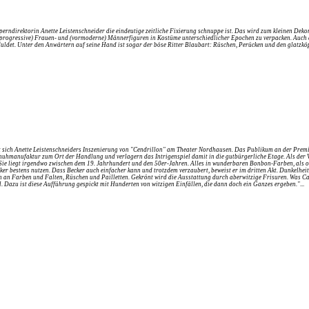
ndirektorin Anette Leistenschneider die eindeutige zeitliche Fixierung schnuppe ist. Das wird zum kleinen Dekora
progressive) Frauen- und (vormoderne) Männerfiguren in Kostüme unterschiedlicher Epochen zu verpacken. Auch dr
ldet. Unter den Anwärtern auf seine Hand ist sogar der böse Ritter Blaubart: Rüschen, Perücken und den glatzköp
rt sich Anette Leistenschneiders Inszenierung von "Cendrillon" am Theater Nordhausen. Das Publikum an der Premi
Schuhmanufaktur zum Ort der Handlung und verlagern das Intrigenspiel damit in die gutbürgerliche Etage. Als der
at. Sie liegt irgendwo zwischen dem 19. Jahrhundert und den 50er-Jahren. Alles in wunderbaren Bonbon-Farben, als
er bestens nutzen. Dass Becker auch einfacher kann und trotzdem verzaubert, beweist er im dritten Akt. Dunkelheit
h an Farben und Falten, Rüschen und Pailletten. Gekrönt wird die Ausstattung durch aberwitzige Frisuren. Was Ca
. Dazu ist diese Aufführung gespickt mit Hunderten von witzigen Einfällen, die dann doch ein Ganzes ergeben."
...