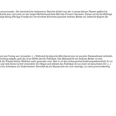
tionswunder: Der beträchtliche Aufwand an Textilien bleibt trotz der in einem kleinen Theater gefährlich
ückt man sich nicht vor der langen Ballettmusik beim Ball des Prinzen Charmant. Diesen zerren die Höflinge
fige König (Philipp Franke) mit verrutschtem Krönchen gestaltet Andreas Becker als liebevolle Kopien der
ere am Freitag war verzaubert. (...) Während die deutsche Märchenversion im sozialen Niemandsland verbleibt,
 Vorhang aufgeht, geht das erste Ahhhh durchs Publikum. Das Bühnenbild von Andreas Becker ist eine
 ob die Träume kleiner Mädchen wahr geworden sind. Aber es ist kein Schauspielverhinderungsbühnenbild. Es ist
 und viele kleine Lichter entwickeln ihre Magie und nehmen das Publikum mit an einen verwunschenen Ort. (...)
rolin Schumann als Stiefschwester Dorothée da als Haarpracht mit sich rumträgt, ist schon preisverdächtig.