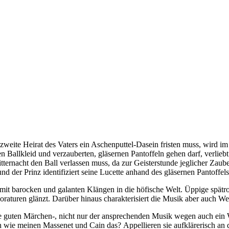
 zweite Heirat des Vaters ein Aschenputtel-Dasein fristen muss, wird 
 Ballkleid und verzauberten, gläsernen Pantoffeln gehen darf, verliebt
ternacht den Ball verlassen muss, da zur Geisterstunde jeglicher Zauber
der Prinz identifiziert seine Lucette anhand des gläsernen Pantoffels 
it barocken und galanten Klängen in die höfische Welt. Üppige spätro
oloraturen glänzt. Darüber hinaus charakterisiert die Musik aber auch
e guten Märchen-, nicht nur der ansprechenden Musik wegen auch ein W
wie meinen Massenet und Cain das? Appellieren sie aufklärerisch an di