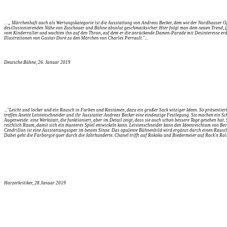
…„ Märchenhaft auch als Wertungskategorie ist die Ausstattung von Andreas Becker, dem wie der Nordhauser Oper
desillusionierenden Nähe von Zuschauer und Bühne absolut geschmacksicher. Hier folgt man dem neuen Trend, (
vom Kinderroller und wuchten ihn auf den Thron, auf dem er die anrückende Damen-Parade mit Desinteresse erdu
Illustrationen von Gustav Doré zu den Märchen von Charles Perrault."...
Deutsche Bühne, 26. Januar 2019
...
"Leicht und locker und ein Rausch in Farben und Kostümen, dazu ein großer Sack witziger Ideen. So präsentie
treffen Anette Leistenschneider und ihr Ausstatter Andreas Becker eine eindeutige Festlegung. Sie machen ein 
Augenweide: eine Werkstatt, die funktioniert, aber im Detail zeigt, dass sie auch schon bessere Tage gesehen h
reichlich Raum, damit sich ein munteres Spiel entwickeln kann. Leistenschneider kann den Ideenreichtum von Beck
Cendrillon ist eine Ausstattungsoper im besten Sinne. Das opulente Bühnenbild wird ergänzt durch einen Rausc
Dabei geht die Farborgie quer durch die Jahrhunderte. Chanel trifft auf Rokoko und Biedermeier auf Rock'n Roll
Harzerkritiker,
28.Januar 2019