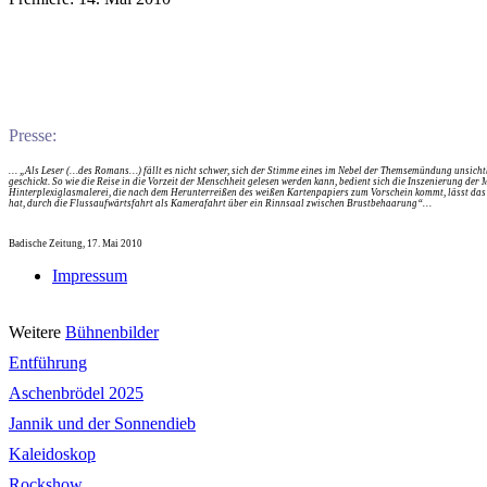
Presse:
… „Als Leser (…des Romans…) fällt es nicht schwer, sich der Stimme eines im Nebel der Themsemündung unsichtba
geschickt. So wie die Reise in die Vorzeit der Menschheit gelesen werden kann, bedient sich die Inszenierung der
Hinterplexiglasmalerei, die nach dem Herunterreißen des weißen Kartenpapiers zum Vorschein kommt, lässt das 
hat, durch die Flussaufwärtsfahrt als Kamerafahrt über ein Rinnsaal zwischen Brustbehaarung“…
Badische Zeitung, 17. Mai 2010
Impressum
Weitere
Bühnenbilder
Entführung
Aschenbrödel 2025
Jannik und der Sonnendieb
Kaleidoskop
Rockshow