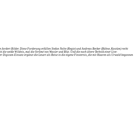
n fordert Bilder. Diese Forderung erfüllen Stefan Nolte (Regie) und Andreas Becker (Bühne, Kostüm) recht
in die weiße Wildnis, mal die Ströme von Wasser und Blut. Und die noch ältere Technik einer Live-
 Digicam-Einsatz ergänzt die Lesart als Reise in die eigene Finsternis, die mit Haaren als Urwald begonnen