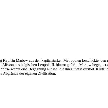
ung Kapitän Marlow aus den kapitalstarken Metropolen losschickte, de
-Misson des belgischen Leopold II. blutrot gefärbt. Marlow begegnet 
tts« wartet eine Begegnung auf ihn, die ihn zutiefst verstört. Kurtz, d
die Abgründe der eigenen Zivilisation.