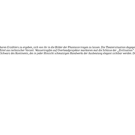
ren Erzählers zu ergeben, sich von ihr in die Bilder der Phantasie tragen zu lassen. Die Theatersituation dagege
 Mittel aus technischer Vorzeit: Wassertropfen auf Overheadprojektor markieren mal die Schüsse der „Zivilisation“ 
Schwarz des Kontinents, des in jeder Hinsicht schmutzigen Handwerks der Ausbeutung elegant sichtbar werden. Der