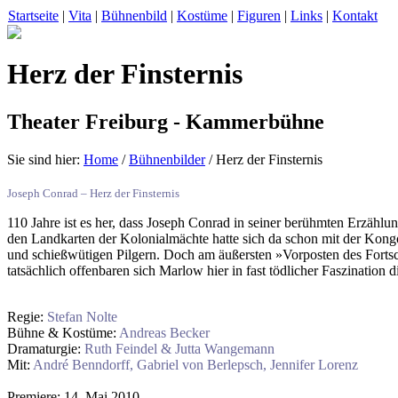
Startseite
|
Vita
|
Bühnenbild
|
Kostüme
|
Figuren
|
Links
|
Kontakt
Herz der Finsternis
Theater Freiburg - Kammerbühne
Sie sind hier:
Home
/
Bühnenbilder
/ Herz der Finsternis
Joseph Conrad – Herz der Finsternis
110 Jahre ist es her, dass Joseph Conrad in seiner berühmten Erzähl
den Landkarten der Kolonialmächte hatte sich da schon mit der Kongo
und schießwütigen Pilgern. Doch am äußersten »Vorposten des Fortschri
tatsächlich offenbaren sich Marlow hier in fast tödlicher Faszination 
Regie:
Stefan Nolte
Bühne & Kostüme:
Andreas Becker
Dramaturgie:
Ruth Feindel & Jutta Wangemann
Mit:
André Benndorff, Gabriel von Berlepsch, Jennifer Lorenz
Premiere: 14. Mai 2010