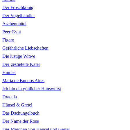
Der Froschkönig
Der Vogelhändler
Aschenputtel
Peer Gynt
Figaro
Gefährliche Liebschaften
Die lustige Witwe
Der gestiefelte Kater
Hamlet
Maria de Buenos Aires
Ich bin ein göttlicher Hanswurst
Dracula
Hänsel & Gretel
Das Dschungelbuch
Der Name der Rose
Das Märchen von Hänsel und Gretel