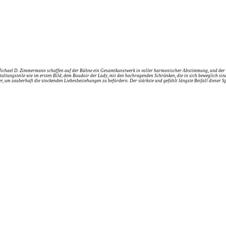
hael D. Zimmermann schaffen auf der Bühne ein Gesamtkunstwerk in voller harmonischer Abstimmung, und der musi
Gestaltungsteile wie im ersten Bild, dem Boudoir der Lady, mit den hochragenden Schränken, die in sich beweglich 
her, um zauberhaft die stockenden Liebesbeziehungen zu befördern. Der stärkste und gefühlt längste Beifall diese