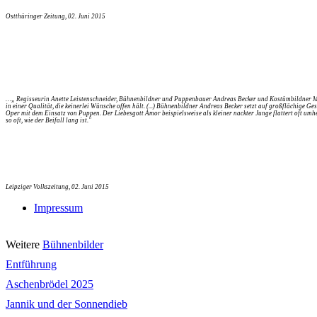
Ostthüringer Zeitung, 02. Juni 2015
…„ Regisseurin Anette Leistenschneider, Bühnenbildner und Puppenbauer Andreas Becker und Kostümbildner Mic
in einer Qualität, die keinerlei Wünsche offen hält. (...) Bühnenbildner Andreas Becker setzt auf großflächige 
Oper mit dem Einsatz von Puppen. Der Liebesgott Amor beispielsweise als kleiner nackter Junge flattert oft um
so oft, wie der Beifall lang ist."
Leipziger Volkszeitung, 02. Juni 2015
Impressum
Weitere
Bühnenbilder
Entführung
Aschenbrödel 2025
Jannik und der Sonnendieb