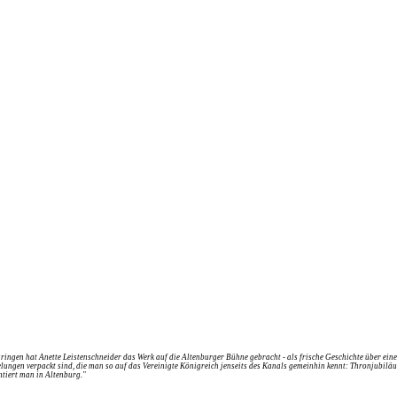
n hat Anette Leistenschneider das Werk auf die Altenburger Bühne gebracht - als frische Geschichte über eine We
ngen verpackt sind, die man so auf das Vereinigte Königreich jenseits des Kanals gemeinhin kennt: Thronjubiläum d
entiert man in Altenburg."