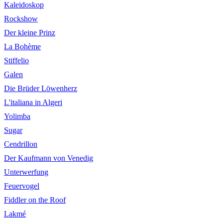
Kaleidoskop
Rockshow
Der kleine Prinz
La Bohème
Stiffelio
Galen
Die Brüder Löwenherz
L'italiana in Algeri
Yolimba
Sugar
Cendrillon
Der Kaufmann von Venedig
Unterwerfung
Feuervogel
Fiddler on the Roof
Lakmé