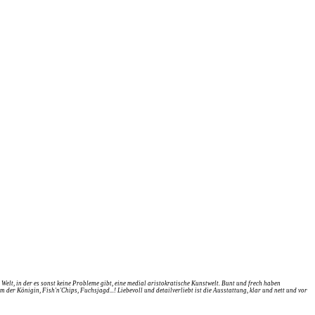
lt, in der es sonst keine Probleme gibt, eine medial aristokratische Kunstwelt. Bunt und frech haben
er Königin, Fish'n'Chips, Fuchsjagd...! Liebevoll und detailverliebt ist die Ausstattung, klar und nett und vor