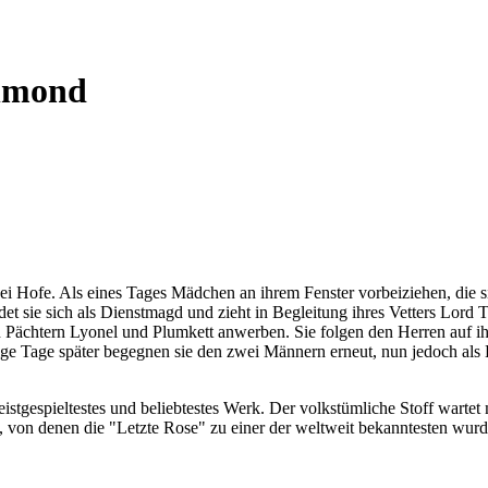
chmond
n bei Hofe. Als eines Tages Mädchen an ihrem Fenster vorbeiziehen, d
det sie sich als Dienstmagd und zieht in Begleitung ihres Vetters Lor
 Pächtern Lyonel und Plumkett anwerben. Sie folgen den Herren auf ihr 
ige Tage später begegnen sie den zwei Männern erneut, nun jedoch als L
eistgespieltestes und beliebtestes Werk. Der volkstümliche Stoff wartet
, von denen die "Letzte Rose" zu einer der weltweit bekanntesten wur