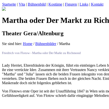
Startseite
|
Vita
|
Bühnenbild
|
Kostüme
|
Figuren
|
Links
|
Kontakt
Martha oder Der Markt zu Ri
Theater Gera/Altenburg
Sie sind hier:
Home
/
Bühnenbilder
/ Martha
Friedrich von Flotow - Martha oder Der Markt zu Richmond
Lady Herriet, Ehrenfräulein der Königin, führt ein eintöniges Lebe
ihr eine verrückte Idee. Zusammen mit ihrer Vertrauten Nancy verklei
"Martha" und "Julia" lassen sich die beiden Frauen inkognito von den
verstehen. Die beiden Frauen fliehen noch in der gleichen Nacht. Ein
Maskerade doch nicht folgenlos geblieben ist.
Von Flotows erste Oper ist seit der Uraufführing 1847 in Wien sein m
Gefühlsseeligkeit auf. Von Flotow schrieb dafür eingängige Melodien