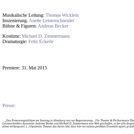
Musikalische Leitung:
Thomas Wicklein
Inszenierung:
Anette Leistenschneider
Bühne & Figuren:
Andreas Becker
Kostüme:
Michael D. Zimmermann
Dramaturgie:
Felix Eckerle
Premiere: 31. Mai 2015
Presse:
…„Das Premierenpublikum am Sonntag in Altenburg rast vor Begeisterunng-...Für Theater & Philharmonie Thüringe
Leistenscheiders Ausstatter Andreas Becker und Michael D. Zimmermann eine Welt geschaffen, in der alle Anspielu
allem wirkungsvoll. (...) Opulentes Theater, das davon lebt, dass hier ein nahezu perfektes Ensemble agiert, präs