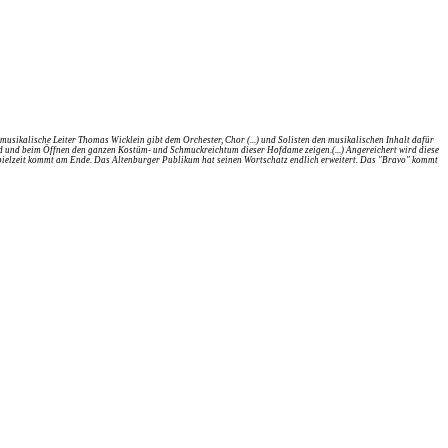
kalische Leiter Thomas Wicklein gibt dem Orchester, Chor (...) und Solisten den musikalischen Inhalt dafür
sind und beim Öffnen den ganzen Kostüm- und Schmuckreichtum dieser Hofdame zeigen.(...) Angereichert wird diese
r Spielzeit kommt am Ende. Das Altenburger Publikum hat seinen Wortschatz endlich erweitert. Das "Bravo" kommt