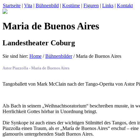
Startseite
|
Vita
|
Bühnenbild
|
Kostüme
|
Figuren
|
Links
|
Kontakt
Maria de Buenos Aires
Landestheater Coburg
Sie sind hier:
Home
/
Bühnenbilder
/ Maria de Buenos Aires
Astor Piazzolla - Maria de Buenos Aires
Tangoballett von Mark McClain nach der Tango-Operita von Astor Pi
Als Bach in seinem „Weihnachtsoratorium“ beschreiben musste, in we
Herrlichkeit Gottes hörbar in Unordnung bringt.
Die Synkope ist auch eines der wichtigen Stilmittel des Tangos, den 
Piazzolla einen Traum, als er „María de Buenos Aires“ erschuf – ei
glamourös untergehenden Stadt Buenos Aires.