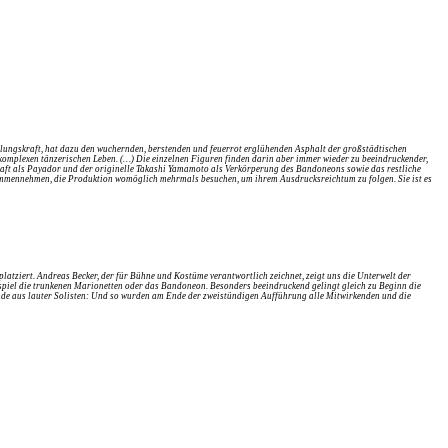
llungskraft, hat dazu den wuchernden, berstenden und feuerrot erglühenden Asphalt der großstädtischen
komplexen tänzerischen Leben. (…) Die einzelnen Figuren finden darin aber immer wieder zu beeindruckender,
aft als Payador und der originelle Takashi Yamamoto als Verkörperung des Bandoneons sowie das restliche
mmennehmen, die Produktion womöglich mehrmals besuchen, um ihrem Ausdrucksreichtum zu folgen. Sie ist es
atziert. Andreas Becker, der für Bühne und Kostüme verantwortlich zeichnet, zeigt uns die Unterwelt der
ispiel die trunkenen Marionetten oder das Bandoneon. Besonders beeindruckend gelingt gleich zu Beginn die
de aus lauter Solisten: Und so wurden am Ende der zweistündigen Aufführung alle Mitwirkenden und die