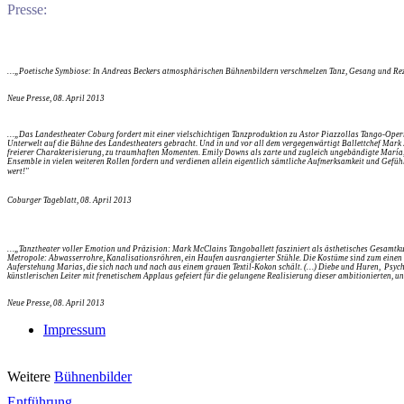
Presse:
…„
Poetische Symbiose: In Andreas Beckers atmosphärischen Bühnenbildern verschmelzen Tanz, Gesang und Rez
Neue Presse, 08. April 2013
…„
Das Landestheater Coburg fordert mit einer vielschichtigen Tanzproduktion zu Astor Piazzollas Tango-Operi
Unterwelt auf die Bühne des Landestheaters gebracht. Und in und vor all dem vergegenwärtigt Ballettchef Mark
freierer Charakterisierung, zu traumhaften Momenten. Emily Downs als zarte und zugleich ungebändigte María
Ensemble in vielen weiteren Rollen fordern und verdienen allein eigentlich sämtliche Aufmerksamkeit und Gefüh
wert!"
Coburger Tageblatt, 08. April 2013
…„
Tanztheater voller Emotion und Präzision: Mark McClains Tangoballett fasziniert als ästhetisches Gesamtkun
Metropole: Abwasserrohre, Kanalisationsröhren, ein Haufen ausrangierter Stühle. Die Kostüme sind zum einen de
Auferstehung Marias, die sich nach und nach aus einem grauen Textil-Kokon schält. (…) Diebe und Huren, Psyc
künstlerischen Leiter mit frenetischem Applaus gefeiert für die gelungene Realisierung dieser ambitionierten,
Neue Presse, 08. April 2013
Impressum
Weitere
Bühnenbilder
Entführung