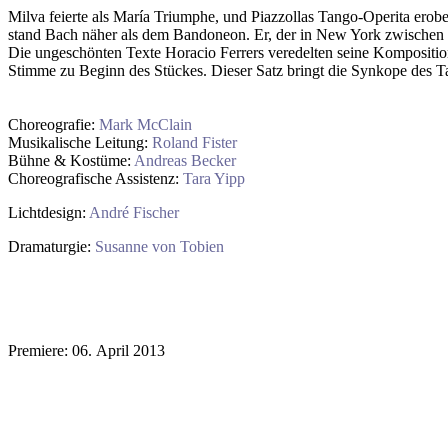
Milva feierte als María Triumphe, und Piazzollas Tango-Operita erob
stand Bach näher als dem Bandoneon. Er, der in New York zwischen J
Die ungeschönten Texte Horacio Ferrers veredelten seine Komposition
Stimme zu Beginn des Stückes. Dieser Satz bringt die Synkope des T
Choreografie:
Mark McClain
Musikalische Leitung:
Roland Fister
Bühne & Kostüme:
Andreas Becker
Choreografische Assistenz:
Tara Yipp
Lichtdesign:
André Fischer
Dramaturgie:
Susanne von Tobien
Premiere: 06. April 2013