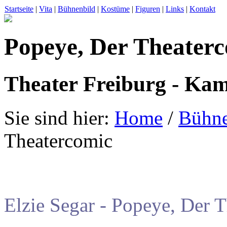
Startseite
|
Vita
|
Bühnenbild
|
Kostüme
|
Figuren
|
Links
|
Kontakt
Popeye, Der Theater
Theater Freiburg - K
Sie sind hier:
Home
/
Bühne
Theatercomic
Elzie Segar - Popeye, Der 